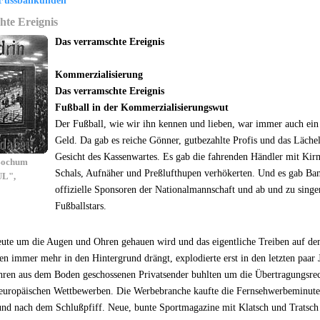
ussballkunden
hte Ereignis
Das verramschte Ereignis
Kommerzialisierung
Das verramschte Ereignis
Fußball in der Kommerzialisierungswut
Der Fußball, wie wir ihn kennen und lieben, war immer auch ein
Geld. Da gab es reiche Gönner, gutbezahlte Profis und das Läche
Gesicht des Kassenwartes. Es gab die fahrenden Händler mit Kir
-Bochum
Schals, Aufnäher und Preßlufthupen verhökerten. Und es gab B
UL",
offizielle Sponsoren der Nationalmannschaft und ab und zu sing
Fußballstars.
ute um die Augen und Ohren gehauen wird und das eigentliche Treiben auf d
n immer mehr in den Hintergrund drängt, explodierte erst in den letzten paar 
ahren aus dem Boden geschossenen Privatsender buhlten um die Übertragungsrec
europäischen Wettbewerben. Die Werbebranche kaufte die Fernsehwerbeminute
 und nach dem Schlußpfiff. Neue, bunte Sportmagazine mit Klatsch und Tratsch