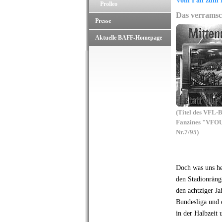
Vom Fan zum F
Prolleo
Das verramsc
Presse
Aktuelle BAFF-Homepage
(Titel des VFL
Fanzines "VFO
Nr.7/95)
Doch was uns he
den Stadionränge
den achtziger J
Bundesliga und 
in der Halbzeit