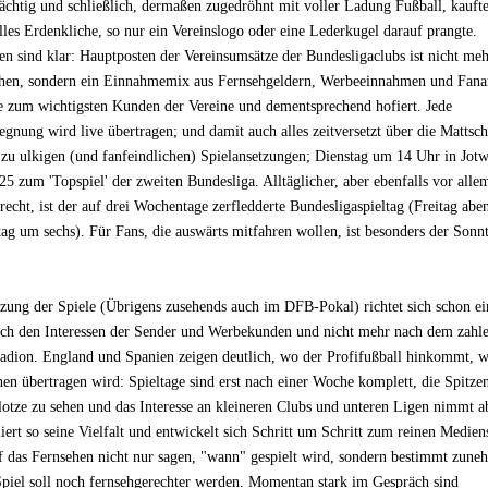
rächtig und schließlich, dermaßen zugedröhnt mit voller Ladung Fußball, kauft
les Erdenkliche, so nur ein Vereinslogo oder eine Lederkugel darauf prangte.
n sind klar: Hauptposten der Vereinsumsätze der Bundesligaclubs ist nicht me
en, sondern ein Einnahmemix aus Fernsehgeldern, Werbeeinnahmen und Fanar
 zum wichtigsten Kunden der Vereine und dementsprechend hofiert. Jede
gnung wird live übertragen; und damit auch alles zeitversetzt über die Mattsc
zu ulkigen (und fanfeindlichen) Spielansetzungen; Dienstag um 14 Uhr in Jot
 zum 'Topspiel' der zweiten Bundesliga. Alltäglicher, aber ebenfalls vor alle
recht, ist der auf drei Wochentage zerfledderte Bundesligaspieltag (Freitag ab
ag um sechs). Für Fans, die auswärts mitfahren wollen, ist besonders der Sonn
zung der Spiele (Übrigens zusehends auch im DFB-Pokal) richtet sich schon ei
ach den Interessen der Sender und Werbekunden und nicht mehr nach dem zahl
adion. England und Spanien zeigen deutlich, wo der Profifußball hinkommt, 
en übertragen wird: Spieltage sind erst nach einer Woche komplett, die Spitze
lotze zu sehen und das Interesse an kleineren Clubs und unteren Ligen nimmt a
iert so seine Vielfalt und entwickelt sich Schritt um Schritt zum reinen Medien
rf das Fernsehen nicht nur sagen, "wann" gespielt wird, sondern bestimmt zun
Spiel soll noch fernsehgerechter werden. Momentan stark im Gespräch sind