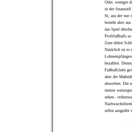
Oder, weniger dr
in der finanziel
fit, aus der nur
besteht aber aus
das Spiel überh
Profifußballs so
Zum üblen Schlu
Natürlich ist es
Lohnempfängern 
bezahlen. Dennoc
Fußballclubs ge
aber die Maßstäb
abwerben. Die n
immer weiterger
sehen - reihenw
Nachwuchsförder
selbst ausgeübt 