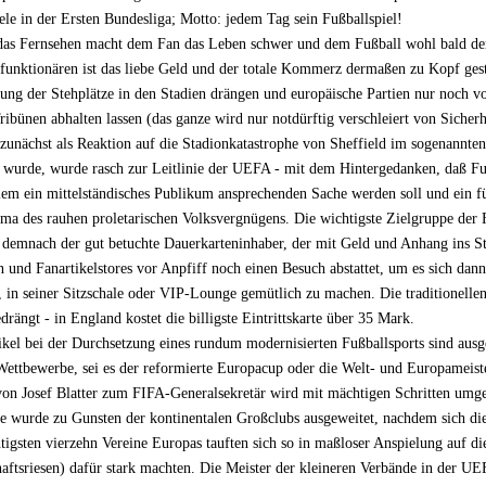
le in der Ersten Bundesliga; Motto: jedem Tag sein Fußballspiel!
das Fernsehen macht dem Fan das Leben schwer und dem Fußball wohl bald de
funktionären ist das liebe Geld und der totale Kommerz dermaßen zu Kopf gest
fung der Stehplätze in den Stadien drängen und europäische Partien nur noch vo
Tribünen abhalten lassen (das ganze wird nur notdürftig verschleiert von Sicherh
zunächst als Reaktion auf die Stadionkatastrophe von Sheffield im sogenannten
 wurde, wurde rasch zur Leitlinie der UEFA - mit dem Hintergedanken, daß Fu
llem ein mittelständisches Publikum ansprechenden Sache werden soll und ein f
gma des rauhen proletarischen Volksvergnügens. Die wichtigste Zielgruppe der 
 demnach der gut betuchte Dauerkarteninhaber, der mit Geld und Anhang ins St
 und Fanartikelstores vor Anpfiff noch einen Besuch abstattet, um es sich dan
t, in seiner Sitzschale oder VIP-Lounge gemütlich zu machen. Die traditionell
rängt - in England kostet die billigste Eintrittskarte über 35 Mark.
ikel bei der Durchsetzung eines rundum modernisierten Fußballsports sind ausg
 Wettbewerbe, sei es der reformierte Europacup oder die Welt- und Europameist
on Josef Blatter zum FIFA-Generalsekretär wird mit mächtigen Schritten umg
 wurde zu Gunsten der kontinentalen Großclubs ausgeweitet, nachdem sich di
tigsten vierzehn Vereine Europas tauften sich so in maßloser Anspielung auf di
haftsriesen) dafür stark machten. Die Meister der kleineren Verbände in der U