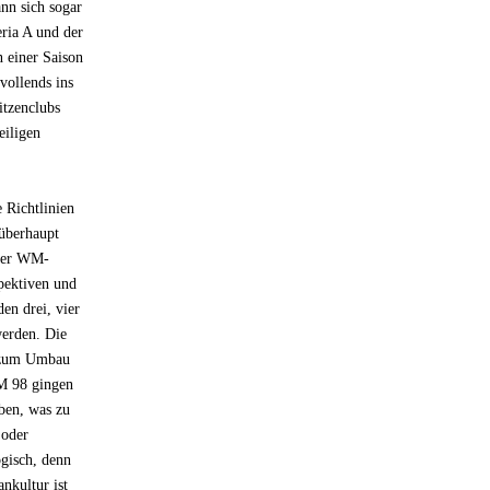
ann sich sogar
eria A und der
n einer Saison
vollends ins
itzenclubs
eiligen
 Richtlinien
 überhaupt
oder WM-
pektiven und
en drei, vier
werden. Die
s zum Umbau
WM 98 gingen
ben, was zu
 oder
ogisch, denn
nkultur ist