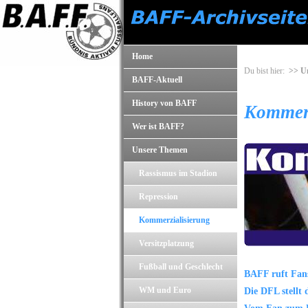
Home
Du bist hier:
>> U
BAFF-Aktuell
History von BAFF
Kommerz
Wer ist BAFF?
Unsere Themen
Rassismus im Stadion
Repression
Kommerzialisierung
Versitzplatzung
Fußball und Geschlecht
BAFF ruft Fan
WM und Euro
Die DFL stellt 