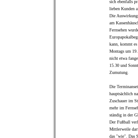
sich ebenfalls p
lieben Kunden al
Die Auswirkunge
am Kassenhäusch
Fernsehen wurde
Europapokalbege
kann, kommt es 
Montags um 19.25
nicht etwa fange
15.30 und Sonnt
Zumutung.
Die Terminanset
hauptsächlich n
Zuschauer im St
mehr im Fernseh
ständig in der G
Der Fußball verl
Mittlerweile da
das "wie". Das 