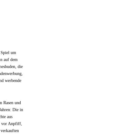
 Spiel um
ln auf dem
mesbuden, die
andenwerbung,
end werbende
em Rasen und
Jahren: Die in
hte aus
 vor Anpfiff,
 verkauften