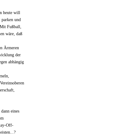
 heute will
t parken und
 Mit Fußball,
men wäre, daß
den Ärmeren
wicklung der
iegen abhängig
meln,
 Vereinsoberen
erschaft,
 dann eines
vom
lay-Off-
eisten...?