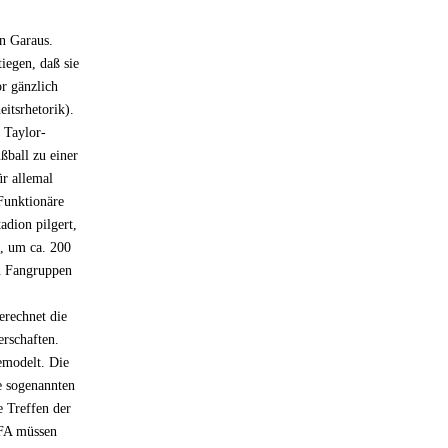
n Garaus.
iegen, daß sie
r gänzlich
eitsrhetorik).
 Taylor-
ßball zu einer
ür allemal
Funktionäre
adion pilgert,
n, um ca. 200
en Fangruppen
erechnet die
erschaften.
emodelt. Die
e sogenannten
e Treffen der
EFA müssen