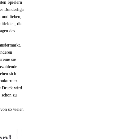
sten Spielern
der Bundesliga
n und lieben,
itleiden, die
tagen des
ansfermarkt.
anderen
reine sie
bezahlende
ehen sich
Konkurrenz
le Druck wird
e schon zu
von so vielen