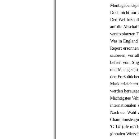
Montagabendspie
Doch nicht nur 
Den Weltfußball
auf die Abschaf
versitzplatzten 
Was in England 
Report ersonnen
sauberen, vor a
befreit vom Sti
und Manager ist
den Freßbüdchen
Mark erleichter
werden herausged
Mächtigstes Veh
internationalen
Nach der Wahl v
Championsleague
'G 14' (die mäch
globalen Wirtsc