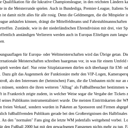
e Qualifikation für die lukrative Championsleague, in den reichsten Ländern k
te in die Meisterrunde spielen. Auch in Bundesliga, Premier-League, Italiens S
 ist damit nicht alles für alle rosig. Denn die Geldmengen, die die Mitspieler i
ague anhäufen können, drängt die Mittelfeldteams und Fahrstuhlmannschaften 
ertreffen. Zustände, wie in der niederländischen Ehrendivision mit drei, vier Sp
offentlich anständigen Verlierern werden auch in Europas Eliteligen zum langw
en.
ngsauflagen für Europa- oder Weltmeisterschaften wird das Übrige getan. Die
ternationale Meisterschaften schreiben haargenau vor, in was für einem Umfeld
spielt werden darf. Nur reine Sitzplatzarenen dürfen sich überhaupt für EM- 
. Dazu gilt das Augenmerk der Funktionäre mehr den VIP-Logen, Kamerapers
troß, als den Interessen der (heimischen) Fans, die die Umbauten nicht nur an d
 müssen, sondern die ihren weiteren "Alltag" als Fußballbesucher bestimmen 
ft in Frankreich zeigte zudem, in welcher Weise sogar die Vergabe der Ticket
d seines Publikums instrumentalisiert wurde. Die meisten Eintrittskarten der 
en freien Verkauf, sondern wurden in Paketen an Sponsoren und Firmen abgege
ich fußballfremden Publikum gerade bei den Großereignissen des Halbfinales
e. An den "normalen" Fans ging die letzte WM jedenfalls weitgehend vorbei. L
für den Fußball 2000 hat mit den gewachsenen Fanszenen nichts mehr zu tun. Fa