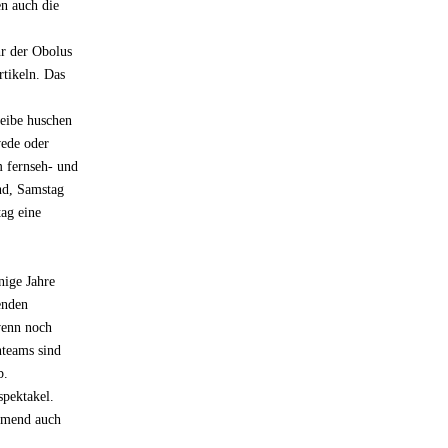
en auch die
hr der Obolus
tikeln. Das
heibe huschen
wede oder
m fernseh- und
end, Samstag
tag eine
nige Jahre
enden
wenn noch
nteams sind
b.
spektakel.
ehmend auch