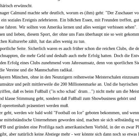
härisch erwünscht.
ager Calmund machte sehr deutlich, worum es (ihm) geht: "Der Zuschauer von
ein soziales Ereignis zelebrieren. Ein bißchen Essen, mit Freunden treffen, gu
se fahren. Wir sollten von Amerika lernen und alles weniger verbissen sehen".
nen und lieben, diesem Sport, der ohne uns Fans überhaupt nie so weit gekom
hen Kulturerbe zählt, hat das alles wenig zu tun.
sportliche Seite. Sicherlich waren es auch früher schon die reichen Clubs, die 
schnappten, die mehr Geld und deshalb auch mehr Erfolg hatten. Doch die Ent
ie den Erfolg eines Clubs zunehmend vom Jahresumsatz, denn von sportlichen S
 die Vereine und die Mannschaften radikal.
Bayern München, ohne in den Neunzigern reihenweise Meisterschalen einzusam
msätze und peilt mittlerweile die 200 Millionenmarke an. Und die bayrischen
riffen, daß es beim Fußball ("is scho schad´ drum...") nicht mehr um die Meist
nd klasse Stimmung geht, sondern daß Fußball zum Showbusiness gehört und
 operettenhaft präsentiert werden muß.
er geht, werden wir bald wohl "Football on Ice" geboten bekommen, und wenn
ine mittelständische Unternehmen geworden sind, machen sie sich selbständig 
DFB und gründen eine Profiliga nach amerikanischem Vorbild, in der es zwar P
gibt, aber natürlich keine Abstiege mehr - wer könnte sich dann noch so etwas l