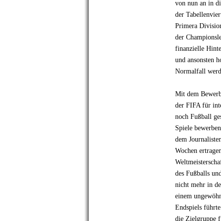
von nun an in di
der Tabellenvier
Primera Division
der Championsle
finanzielle Hint
und ansonsten h
Normalfall werd
Mit dem Bewerbu
der FIFA für in
noch Fußball ge
Spiele bewerben
dem Journalisten
Wochen ertragen
Weltmeisterscha
des Fußballs un
nicht mehr in d
einem ungewöhnl
Endspiels führt
die Zielgruppe 