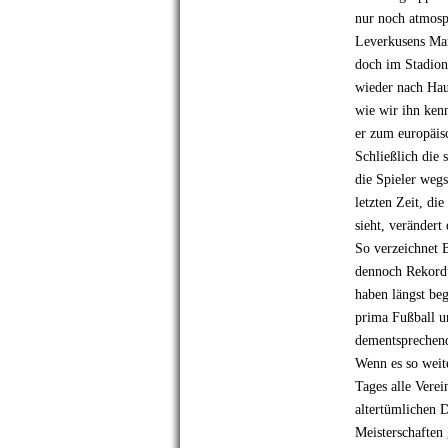
nur noch atmosp
Leverkusens Man
doch im Stadion 
wieder nach Hau
wie wir ihn ken
er zum europäisc
Schließlich die 
die Spieler weg
letzten Zeit, d
sieht, verändert
So verzeichnet 
dennoch Rekordu
haben längst beg
prima Fußball u
dementsprechend
Wenn es so weit
Tages alle Vere
altertümlichen 
Meisterschaften 