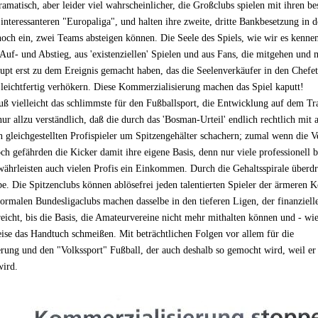
amatisch, aber leider viel wahrscheinlicher, die Großclubs spielen mit ihren be
l interessanteren "Europaliga", und halten ihre zweite, dritte Bankbesetzung in 
 noch ein, zwei Teams absteigen können. Die Seele des Spiels, wie wir es kenne
 Auf- und Abstieg, aus 'existenziellen' Spielen und aus Fans, die mitgehen und m
aupt erst zu dem Ereignis gemacht haben, das die Seelenverkäufer in den Chefe
 leichtfertig verhökern. Diese Kommerzialisierung machen das Spiel kaputt!
ß vielleicht das schlimmste für den Fußballsport, die Entwicklung auf dem Tr
 nur allzu verständlich, daß die durch das 'Bosman-Urteil' endlich rechtlich mit 
gleichgestellten Profispieler um Spitzengehälter schachern; zumal wenn die Ve
h gefährden die Kicker damit ihre eigene Basis, denn nur viele professionell 
währleisten auch vielen Profis ein Einkommen. Durch die Gehaltsspirale überdr
e. Die Spitzenclubs können ablösefrei jeden talentierten Spieler der ärmeren 
ormalen Bundesligaclubs machen dasselbe in den tieferen Ligen, der finanziel
eicht, bis die Basis, die Amateurvereine nicht mehr mithalten können und - wi
eise das Handtuch schmeißen. Mit beträchtlichen Folgen vor allem für die
ung und den "Volkssport" Fußball, der auch deshalb so gemocht wird, weil er 
wird.